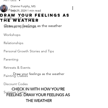
Dianne Furphy, MS
All Posts
Sep 29, 2024
1 min read
Draw Your Feelings As
Art-Based Exercises
The Weather
Draw your feelings as the weather
Wellness Approaches
Workshops
Relationships
Personal Growth Stories and Tips
Parenting
Retreats & Events
Draw your feelings as the weather
Painting Classes
Discount Codes
CHECK IN WITH HOW YOU’RE 
Summer Camp
FEELING: DRAW YOUR FEELINGS AS 
THE WEATHER