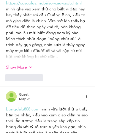
https://xosoplus.mobi/soi-cau-xsqb.html
mình ghé vào xem thử cho biết vì dạo này 
hay thấy nhắc soi cầu Quảng Bình, kiểu tò 
mò giao diện là chính. Vừa mở lên thấy họ 
để tiêu đề theo ngày khá rõ, nên không 
phải mò lâu mới biết đang xem kỳ nào. 
Mình thích nhất đoạn “bảng chốt số” vì 
trình bày gọn gàng, nhìn lướt là thấy ngay 
mấy mục kiểu đầu/đuôi và vài cặp số nổi 
bật chứ không bị chữ dồn…
Show More
Like
Reply
Guest
May 25
bongdalu808 com
 mình vừa lướt thử vì thấy 
bạn bè nhắc, kiểu vào xem giao diện ra sao 
thôi. Ấn tượng đầu là trang sắp xếp tin 
bóng đá với tỷ số trực tuyến khá gọn, nhìn 
phát là biết chỗ nào là phần đang cập 