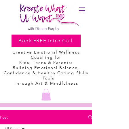
Book FREE Intro Call
Creative Emotional Wellness
Coaching
for
Kids, Teens & Parents:
Building Emotional Balance,
Confidence & Healthy Coping Skills
+ Tools
Through Art & Mindfulness
Post
All Posts