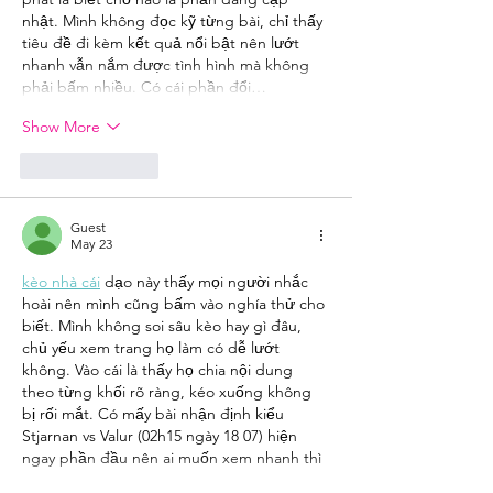
nhật. Mình không đọc kỹ từng bài, chỉ thấy 
tiêu đề đi kèm kết quả nổi bật nên lướt 
nhanh vẫn nắm được tình hình mà không 
phải bấm nhiều. Có cái phần đổi…
Show More
Like
Reply
Guest
May 23
kèo nhà cái
 dạo này thấy mọi người nhắc 
hoài nên mình cũng bấm vào nghía thử cho 
biết. Mình không soi sâu kèo hay gì đâu, 
chủ yếu xem trang họ làm có dễ lướt 
không. Vào cái là thấy họ chia nội dung 
theo từng khối rõ ràng, kéo xuống không 
bị rối mắt. Có mấy bài nhận định kiểu 
Stjarnan vs Valur (02h15 ngày 18 07) hiện 
ngay phần đầu nên ai muốn xem nhanh thì 
tiện.…